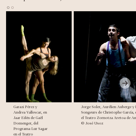
Garazi Pérez y
Jorge Soler, Aurélien Auberge y 
Andrea Vallescar, en
Songeurs de Christophe García, 
Jaar Edén de Gaël
el Teatro Zornotza Aretoa de Am
Domenger, del
© José Usoz
Programa Lur Sagar
en el Teatro