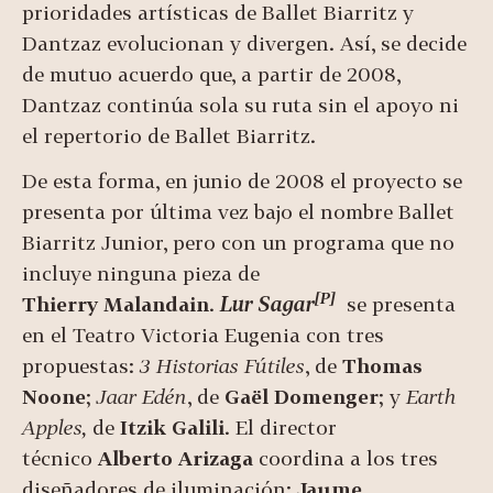
prioridades artísticas de Ballet Biarritz y
Dantzaz evolucionan y divergen. Así, se decide
de mutuo acuerdo que, a partir de 2008,
Dantzaz continúa sola su ruta sin el apoyo ni
el repertorio de Ballet Biarritz.
De esta forma, en junio de 2008 el proyecto se
presenta por última vez bajo el nombre Ballet
Biarritz Junior, pero con un programa que no
incluye ninguna pieza de
[P]
Thierry Malandain
.
Lur Sagar
se presenta
en el Teatro Victoria Eugenia con tres
propuestas:
3
Historias Fútiles
, de
Thomas
Noone
;
Jaar Edén
, de
Gaël Domenger
; y
Earth
Apples
,
de
Itzik Galili
. El director
técnico
Alberto Arizaga
coordina a los tres
diseñadores de iluminación:
Jaume