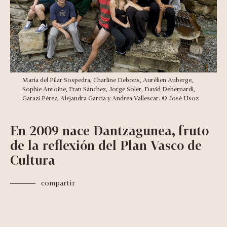
María del Pilar Sospedra, Charline Debons, Aurèlien Auberge,
Sophie Antoine, Fran Sánchez, Jorge Soler, David Debernardi,
Garazi Pérez, Alejandra García y Andrea Vallescar. © José Usoz
En 2009 nace Dantzagunea, fruto
de la reflexión del Plan Vasco de
Cultura
compartir