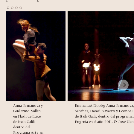
Anna Jirmanova y
Emmanuel Dobby, Anna Jirmanova,
Guillermo Millán,
Sánchez, Daniel Navarro y Leonor H
en Flash de Luxe
de Itzik Galili, dentro del programa
de Itzik Galili,
Eugenia en el año 2011. © José Uso
dentro del
Programa Arte-an