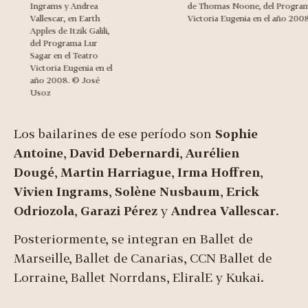
Ingrams y Andrea
de Thomas Noone, del Programa
Vallescar, en Earth
Victoria Eugenia en el año 200
Apples de Itzik Galili,
del Programa Lur
Sagar en el Teatro
Victoria Eugenia en el
año 2008. © José
Usoz
Los bailarines de ese período son
Sophie
Antoine
,
David Debernardi
,
Aurélien
Dougé
,
Martin Harriague
,
Irma Hoffren
,
Vivien Ingrams
,
Solène Nusbaum
,
Erick
Odriozola
,
Garazi Pérez
y
Andrea Vallescar
.
Posteriormente, se integran en Ballet de
Marseille, Ballet de Canarias, CCN Ballet de
Lorraine, Ballet Norrdans, EliralE y Kukai.