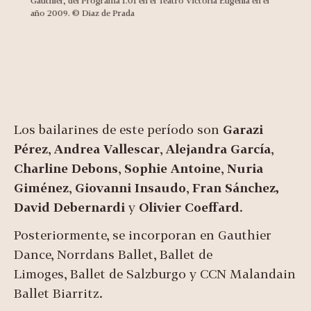
Gauthier, del Programa 1.01 en el Teatro Victoria Eugenia en el
año 2009. © Diaz de Prada
Los bailarines de este período son
Garazi
Pérez
,
Andrea Vallescar
,
Alejandra García
,
Charline Debons
,
Sophie Antoine
,
Nuria
Giménez
,
Giovanni Insaudo
,
Fran Sánchez,
David Debernardi
y
Olivier Coeffard
.
Posteriormente, se incorporan en Gauthier
Dance, Norrdans Ballet, Ballet de
Limoges, Ballet de Salzburgo y CCN Malandain
Ballet Biarritz.